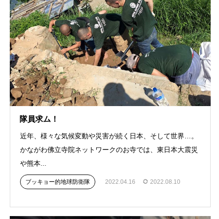
隊員求ム！
近年、様々な気候変動や災害が続く日本、そして世界…。
かながわ佛立寺院ネットワークのお寺では、東日本大震災
や熊本...
ブッキョー的地球防衛隊
2022.04.16
2022.08.10