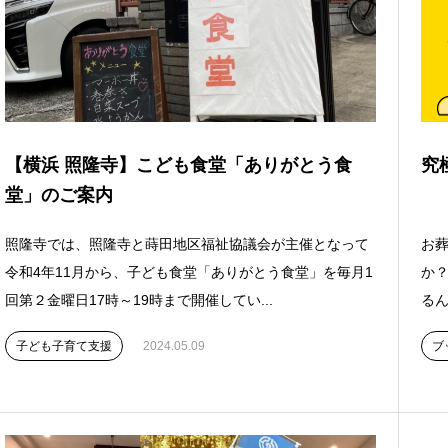
【横浜 照隆寺】こども食堂「ありがとう食
究
堂」のご案内
照隆寺では、照隆寺と蒔田地区福祉協議会が主催となって
お
令和4年11月から、子ども食堂「ありがとう食堂」を毎月1
か？
回第２金曜日17時～19時まで開催してい...
るん
子ども子育て支援
2024.05.09
ブ