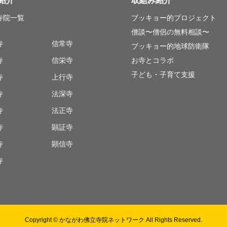
紹介
取組み紹介
寺院一覧
ブッキョー的プロジェクト
僧談〜僧侶の無料相談〜
寺
信常寺
ブッキョー的地球防衛隊
寺
信栄寺
お寺とコラボ
子ども・子育て支援
寺
上行寺
寺
法深寺
寺
法正寺
寺
顕証寺
寺
顕信寺
寺
Copyright © かながわ佛立寺院ネットワーク All Rights Reserved.