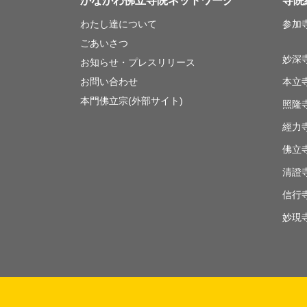
かながわ佛立寺院ネットワーク
寺院
わたし達について
参加
ごあいさつ
妙深
お知らせ・プレスリリース
お問い合わせ
本立
本門佛立宗(外部サイト)
照隆
經力
佛立
清證
信行
妙現