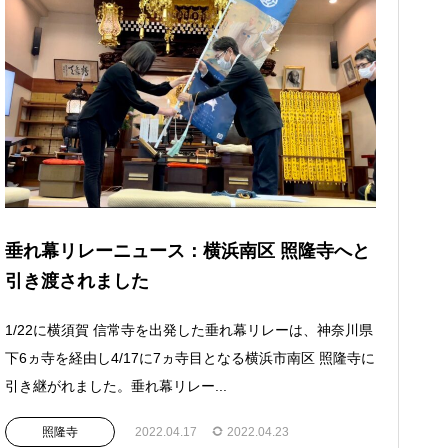
垂れ幕リレーニュース：横浜南区 照隆寺へと
引き渡されました
1/22に横須賀 信常寺を出発した垂れ幕リレーは、神奈川県
下6ヵ寺を経由し4/17に7ヵ寺目となる横浜市南区 照隆寺に
引き継がれました。垂れ幕リレー...
照隆寺
2022.04.17
2022.04.23