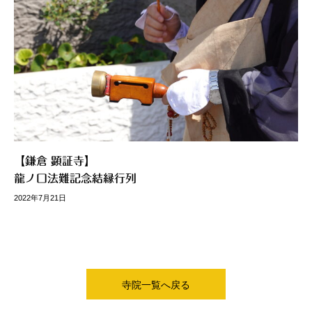
【鎌倉 顕証寺】
龍ノ口法難記念結縁行列
2022年7月21日
寺院一覧へ戻る