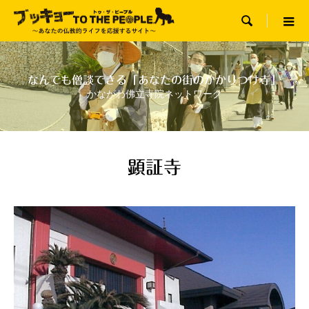

なんでも僧談できる「あなたの街のかかりつけ寺」
かながわ佛立寺院ネットワーク
顕証寺