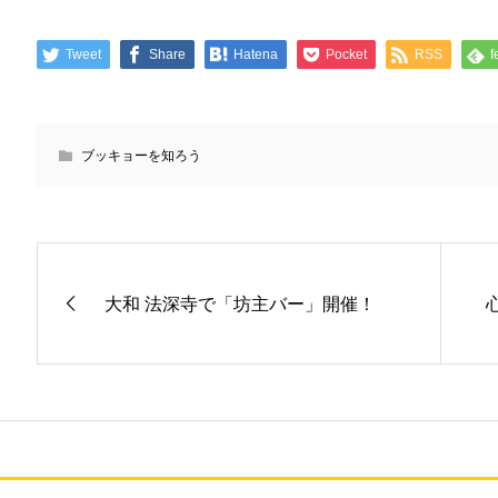
Tweet
Share
Hatena
Pocket
RSS
f
ブッキョーを知ろう
大和 法深寺で「坊主バー」開催！