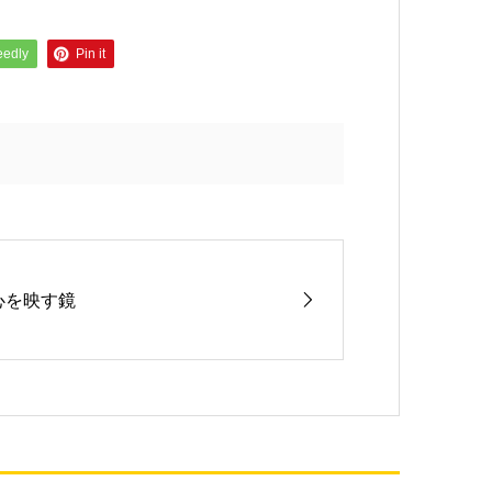
eedly
Pin it
心を映す鏡