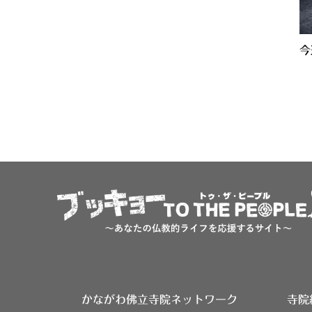
今
かながわ佛立寺院ネットワーク
寺院