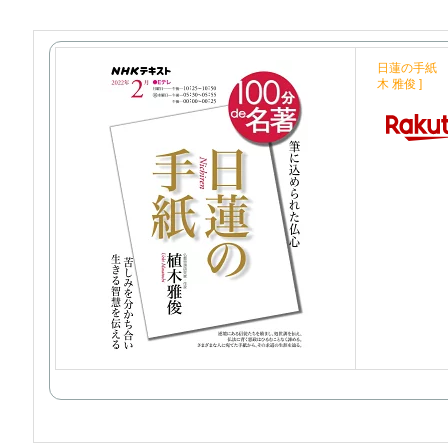
日蓮の手紙 20
木 雅俊 ]