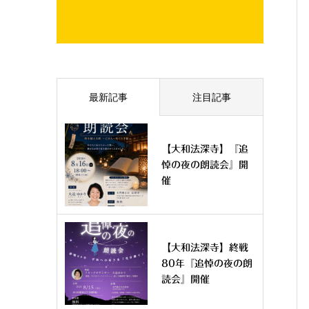
最新記事
注目記事
【大和法深寺】『追
悼の夜の朗読会』開
催
【大和法深寺】終戦
80年『追悼の夜の朗
読会』開催