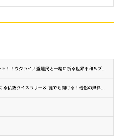
ウクライナ・キーウから生中継リポート！！ウクライナ避難民と一緒に祈る世界平和＆ブッキョ...
「夏休みに神奈川県内15のお寺をめぐる仏教クイズラリー＆ 誰でも聞ける！僧侶の無料相談...
。